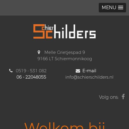
MENU
Melle Grietjespad 9
9166 LT Schiermonnikoog
0519 - 531 082
E-mail
06 - 22048055
info@schierschilders.nl
Volg ons:
Welkom bij